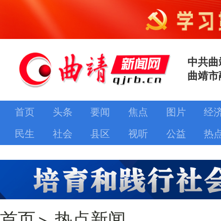
中共曲
曲靖市
首页
头条
要闻
焦点
图片
经
民生
社会
县区
视听
公益
热
首页
>
热点新闻