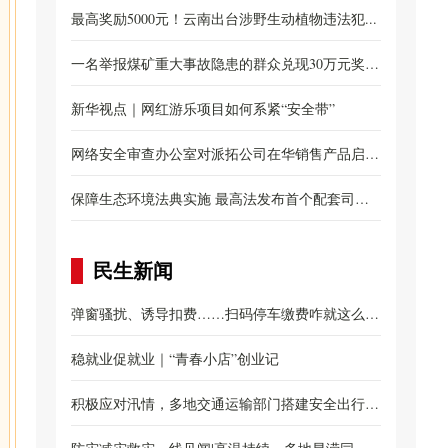
布...
最高奖励5000元！云南出台涉野生动植物违法犯...
一名举报煤矿重大事故隐患的群众兑现30万元奖
励...
新华视点｜网红游乐项目如何系紧“安全带”
网络安全审查办公室对派拓公司在华销售产品启动
网...
保障生态环境法典实施 最高法发布首个配套司法
解...
民生新闻
弹窗骚扰、诱导扣费……扫码停车缴费咋就这么
难？...
稳就业促就业｜“青春小店”创业记
积极应对汛情，多地交通运输部门搭建安全出行防