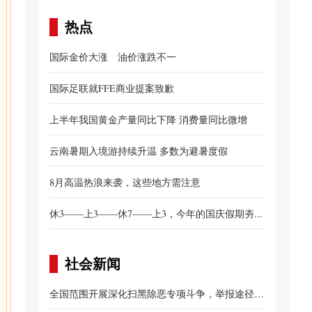
热点
国际金价大涨 油价涨跌不一
国际足联就FFE商业提案致歉
上半年我国黄金产量同比下降 消费量同比微增
云南暑期入境游持续升温 多数为避暑度假
8月高温热浪来袭，这些地方需注意
休3——上3——休7——上3，今年的国庆假期夯...
社会新闻
全国范围开展深化扫黑除恶专项斗争，举报途径公