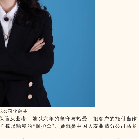
龙公司李燕芬
保险从业者，她以六年的坚守与热爱，把客户的托付当作
户撑起稳稳的“保护伞”。她就是中国人寿曲靖分公司马龙