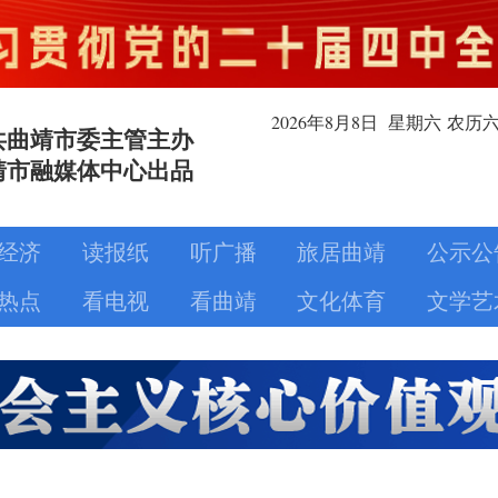
2026年8月
8日
星期六
农历
共曲靖市委主管主办
靖市融媒体中心出品
经济
读报纸
听广播
旅居曲靖
公示公
热点
看电视
看曲靖
文化体育
文学艺