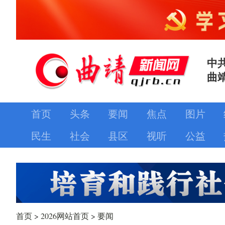
中
曲
首页
头条
要闻
焦点
图片
民生
社会
县区
视听
公益
首页
>
2026网站首页
>
要闻