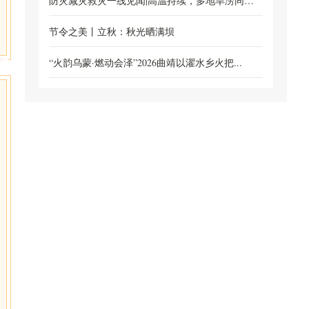
线...
防灾减灾救灾一线见闻|高温持续，多地旱涝同防
保...
节令之美丨立秋：秋光晒满坝
“火韵乌蒙·燃动会泽”2026曲靖以濯水乡火把...