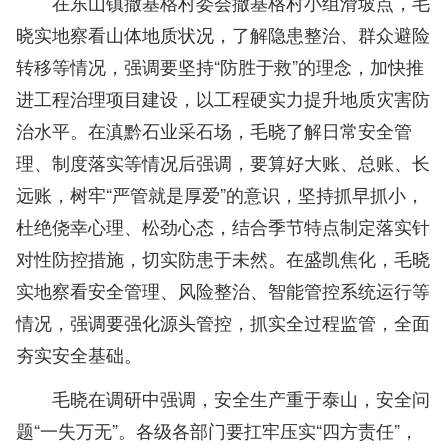
在东山镇撒基格村委会撒基格村小组滑坡点，毛
晓实地察看山体地质状况，了解隐患整治、群众避险
转移等情况，强调要坚持“防胜于救”的理念，加快推
进工程治理项目建设，以工程硬实力提升地质灾害防
治水平。在滇黔石业采石场，毛晓了解日常安全管
理、制度落实等情况后强调，要算好大账、总账、长
远账，树牢“严管就是厚爱”的意识，坚持抓早抓小，
杜绝侥幸心理、松劲心态，结合季节特点制定落实针
对性防控措施，切实防患于未然。在盛凯焦化，毛晓
实地察看安全管理、风险整治、智能管控系统运行等
情况，强调要强化源头管控，抓实全过程监管，全面
夯实安全基础。
毛晓在调研中强调，安全生产重于泰山，安全问
题“一失万无”。各级各部门要扛牢压实“四方责任”，