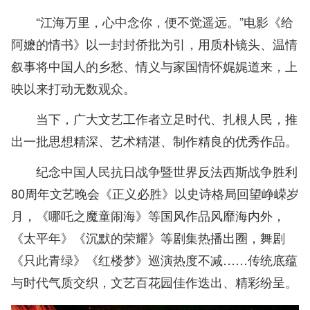
“江海万里，心中念你，便不觉遥远。”电影《给
阿嬷的情书》以一封封侨批为引，用质朴镜头、温情
叙事将中国人的乡愁、情义与家国情怀娓娓道来，上
映以来打动无数观众。
当下，广大文艺工作者立足时代、扎根人民，推
出一批思想精深、艺术精湛、制作精良的优秀作品。
纪念中国人民抗日战争暨世界反法西斯战争胜利
80周年文艺晚会《正义必胜》以史诗格局回望峥嵘岁
月，《哪吒之魔童闹海》等国风作品风靡海内外，
《太平年》《沉默的荣耀》等剧集热播出圈，舞剧
《只此青绿》《红楼梦》巡演热度不减……传统底蕴
与时代气质交织，文艺百花园佳作迭出、精彩纷呈。