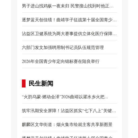
男子进山找鸡枞一夜未归 民警搜山找到时他正忙
着...
逐梦蓝天创佳绩！曲靖学子征战第十届全国青少年
无...
沾益区卫健系统为两大赛事提供立体化医疗保障服
务...
六部门发文加强聘用制书记员队伍规范管理
2026年全国青少年定向锦标赛在陆良举行
民生新闻
“火韵乌蒙·燃动会泽”2026曲靖以濯水乡火把...
筑牢汛期安全屏障！沾益区抓实“七下八上”关键
期...
麒麟区文华街道：烟火集市绘就主客共享新图景