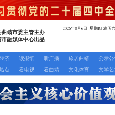
2026年8月
6日
星期四
农历
共曲靖市委主管主办
靖市融媒体中心出品
经济
读报纸
听广播
旅居曲靖
公示公
热点
看电视
看曲靖
文化体育
文学艺