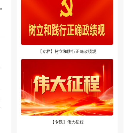
甘
【专栏】树立和践行正确政绩观
近
。
分
保
费
【专题】伟大征程