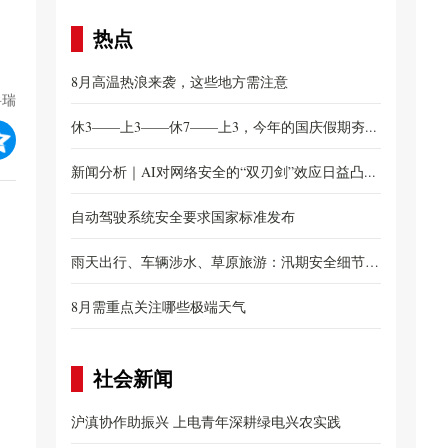
热点
8月高温热浪来袭，这些地方需注意
岳瑞
休3——上3——休7——上3，今年的国庆假期夯...
新闻分析｜AI对网络安全的“双刃剑”效应日益凸...
自动驾驶系统安全要求国家标准发布
雨天出行、车辆涉水、草原旅游：汛期安全细节别
忽...
8月需重点关注哪些极端天气
社会新闻
沪滇协作助振兴 上电青年深耕绿电兴农实践