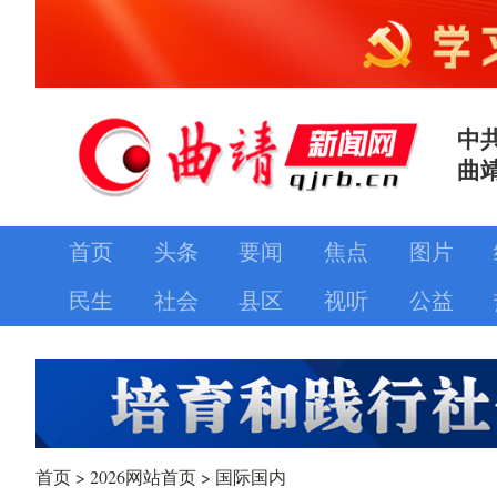
中
曲
首页
头条
要闻
焦点
图片
民生
社会
县区
视听
公益
首页
>
2026网站首页
>
国际国内