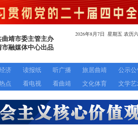
2026年8月
7日
星期五
农历
共曲靖市委主管主办
靖市融媒体中心出品
经济
读报纸
听广播
旅居曲靖
公示公
热点
看电视
看曲靖
文化体育
文学艺