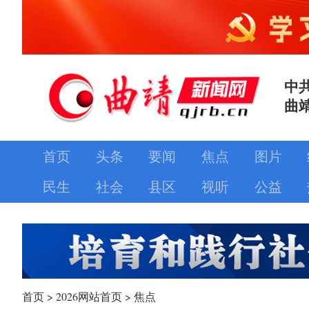
中
曲
首页
头条
要闻
焦点
图片
民生
社会
县区
视听
公益
首页
>
2026网站首页
>
焦点