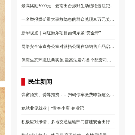
布...
最高奖励5000元！云南出台涉野生动植物违法犯...
一名举报煤矿重大事故隐患的群众兑现30万元奖
励...
新华视点｜网红游乐项目如何系紧“安全带”
网络安全审查办公室对派拓公司在华销售产品启动
网...
保障生态环境法典实施 最高法发布首个配套司法
解...
民生新闻
弹窗骚扰、诱导扣费……扫码停车缴费咋就这么
难？...
稳就业促就业｜“青春小店”创业记
积极应对汛情，多地交通运输部门搭建安全出行防