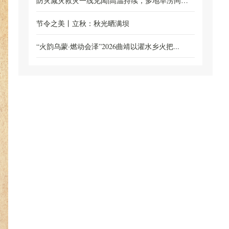
线...
防灾减灾救灾一线见闻|高温持续，多地旱涝同防
保...
节令之美丨立秋：秋光晒满坝
“火韵乌蒙·燃动会泽”2026曲靖以濯水乡火把...