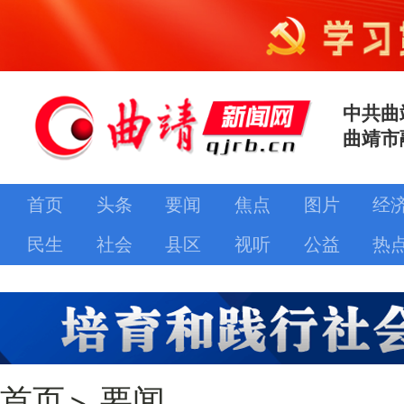
中共曲
曲靖市
首页
头条
要闻
焦点
图片
经
民生
社会
县区
视听
公益
热
首页
>
要闻