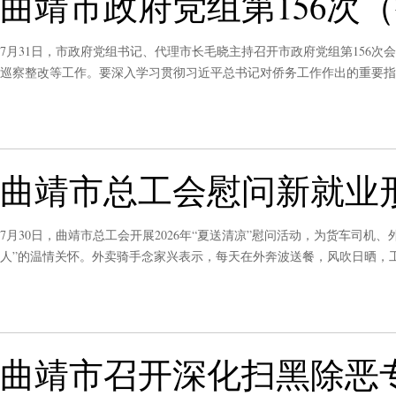
曲靖市政府党组第156次
7月31日，市政府党组书记、代理市长毛晓主持召开市政府党组第156
巡察整改等工作。要深入学习贯彻习近平总书记对侨务工作作出的重要指
经济社会高质量发展。要深刻领悟习近平总书记倡导践行正确政绩观指引
验的实绩。
曲靖市总工会慰问新就业
7月30日，曲靖市总工会开展2026年“夏送清凉”慰问活动，为货车司
人”的温情关怀。外卖骑手念家兴表示，每天在外奔波送餐，风吹日晒，
形态劳动者，不断细化关爱服务举措，用心用情解决一线劳动者“急难愁
曲靖市召开深化扫黑除恶