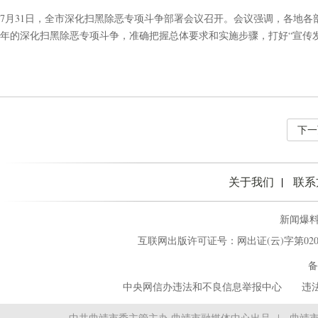
7月31日，全市深化扫黑除恶专项斗争部署会议召开。会议强调，各地
年的深化扫黑除恶专项斗争，准确把握总体要求和实施步骤，打好“宣传
项斗争取得实效，护航全市经济社会高质量发展。
下一
关于我们
联系
新闻爆料热
互联网出版许可证号：网出证(云)字第02
备
中央网信办违法和不良信息举报中心
‌ ‌‌ 
中共曲靖市委主管主办 曲靖市融媒体中心出品
曲靖