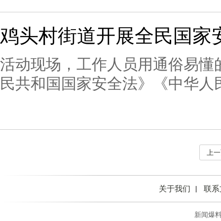
空、深海、极地、生物、人工智
安全教育日即将到来之际，在这
工作成效，同时设置文化安全专
全的集中性宣传教育与经常性宣
鸡头村街道开展全民国家
展出。
育双向奔赴，必将让“大安全”理
活动现场，工作人员用通俗易懂
民共和国国家安全法》《中华人
律法规，引导群众主动学习国家
全的言论和行为。鸡头村街道将
作，依托赶集日、节假日、重要
上一
开展形式多样的国家安全宣传教
作各方面全过程。本报讯在第十
关于我们
联系
际，马龙区鸡头村街道多部门联
时机，开展以“统筹发展和安全，
新闻爆料热