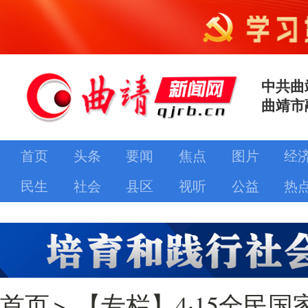
中共曲
曲靖市
首页
头条
要闻
焦点
图片
经
民生
社会
县区
视听
公益
热
首页
>
【专栏】4·15全民