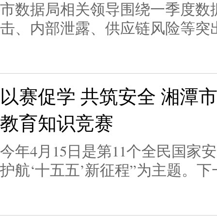
市数据局相关领导围绕一季度数
击、内部泄露、供应链风险等突
风险防控方向。本次活动打破传
术赋能、场景落地三大亮点，将
深度融合。来自各县（市）区、
以赛促学 共筑安全 湘潭市
表示，活动干货满满、针对性强
教育知识竞赛
又提升了风险防范与应急处置本
今年4月15日是第11个全民国家
护航‘十五五’新征程”为主题。
安全宣传教育，丰富传播形式载
识和素养，推动总体国家安全观