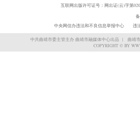
互联网出版许可证号：网出证(云)字第02
全民国家安全教育日普法宣传活
备
中央网信办违法和不良信息举报中心
‌ ‌‌ 
中共曲靖市委主管主办 曲靖市融媒体中心出品
曲靖
COPYRIGHT © BY WW