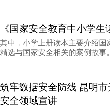
园、进机关、进社区、进企业，
实现国家安全教育常态化、全覆
强大合力，为全州经济社会高质
《国家安全教育中小学生
体国家安全观宣讲展演队首演活
蒙琳。大理州总体国家安全观宣
其中，小学上册读本主要介绍国
摄宣讲员们以“三道茶”比喻、教
精选与国家安全相关的案例故事
多元视角，用通俗易懂的语言、
生读本》是全国中小学和中等职
读国家安全相关知识。
学习总体国家安全观的权威用书
学生读本》一起，实现了从小学
筑牢数据安全防线 昆明
效贯通，为推进国家安全教育一
安全领域宣讲
读本围绕“十个坚持”展开，引导
重要作用，坚定维护国家安全的