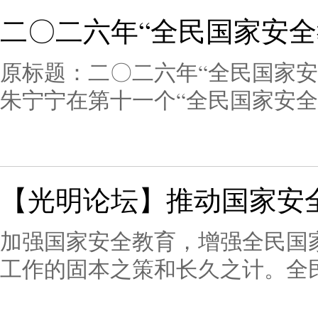
湘潭市以“四个严防”为抓手，不
二〇二六年“全民国家安全
体系，深入推动国家安全教育“八
著增强。
原标题：二〇二六年“全民国家安
朱宁宁在第十一个“全民国家安全
和安全传承弘扬法治文化护航‘十
家安全教育日”主题文献展在国
讲座宣传普及总体国家安全观，
【光明论坛】推动国家安
览集中展示《新时代的中国国家
全法》等文献及法律法规文本，
加强国家安全教育，增强全民国
历程与核心要义，全面呈现政治
工作的固本之策和长久之计。全
化、社会、科技、网络、粮食、
了集中宣传声势，擦亮了国家安