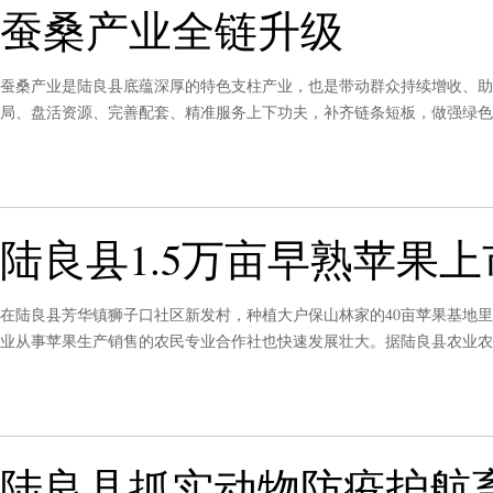
蚕桑产业全链升级
蚕桑产业是陆良县底蕴深厚的特色支柱产业，也是带动群众持续增收、助
局、盘活资源、完善配套、精准服务上下功夫，补齐链条短板，做强绿色
展，为乡村全面振兴注入强劲动能。
陆良县1.5万亩早熟苹果上
在陆良县芳华镇狮子口社区新发村，种植大户保山林家的40亩苹果基地
业从事苹果生产销售的农民专业合作社也快速发展壮大。据陆良县农业农村局
吨、总产值达6.58亿元；其中核心特色早熟苹果1.5万亩，预估产值3亿元
陆良县抓实动物防疫护航