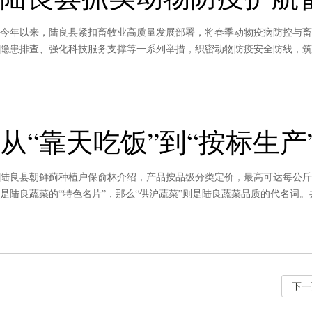
今年以来，陆良县紧扣畜牧业高质量发展部署，将春季动物疫病防控与畜
隐患排查、强化科技服务支撑等一系列举措，织密动物防疫安全防线，筑
养殖安全底线。同时，150名技术骨干下沉开展包片指导，开展布鲁氏菌
险。
从“靠天吃饭”到“按标生产
陆良县朝鲜蓟种植户保俞林介绍，产品按品级分类定价，最高可达每公斤56.
是陆良蔬菜的“特色名片”，那么“供沪蔬菜”则是陆良蔬菜品质的代名词。
实现农村劳务综合总收入20亿元以上，真正将“一棵菜”做成了富民强县
下一