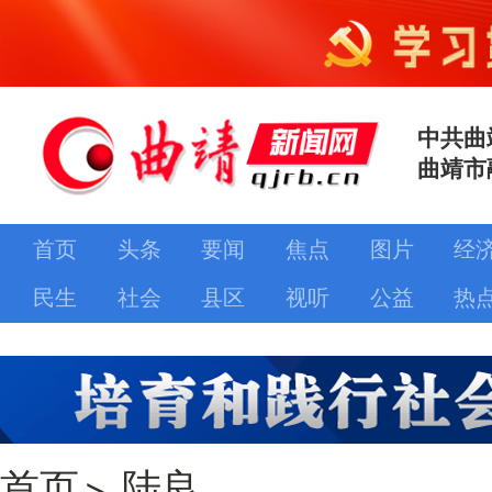
中共曲
曲靖市
首页
头条
要闻
焦点
图片
经
民生
社会
县区
视听
公益
热
首页
>
陆良