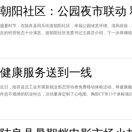
朝阳社区：公园夜市联动
盛夏时节，在陆良县同乐街道朝阳社区，幸福公园绿意环绕、清风徐徐，
在的经营状态十分满意。据朝阳社区党委书记王路芬介绍，下一步将继续
级保洁、安保等配套服务，以更加细致的民生服务守护居民幸福生活，持
健康服务送到一线
近日，陆良县总工会开展新就业形态劳动者免费移动体检活动，将健康服
作息不规律的职业特点，活动量身定制了心电图、胸部CT等13个体检
心发放营养早餐，让劳动者在“家门口”享受便利服务。《曲靖日报》（2026