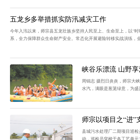
五龙乡多举措抓实防汛减灾工作
今年入汛以来，师宗县五龙壮族乡坚持人民至上、生命至上，以“时
系，全力保障群众生命财产安全。常态化开展避险转移实战演练，
防汛减灾工作的一个切面。一系列扎实有效的举措，正全力守护群
峡谷乐漂流 山野享
周锦志 摄烈日炎炎，师宗大
水汽，满眼是葱茏绿意，为盛
艇上下来，浑身湿透却满脸笑
景区累计接待游客8000余人
师宗以项目之“进”
县城污水处理厂二期项目巡检
动，巡检员穿梭于各工艺单元