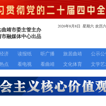
2026年8月
8日
星期六
农历
共曲靖市委主管主办
靖市融媒体中心出品
经济
读报纸
听广播
旅居曲靖
公示公
热点
看电视
看曲靖
文化体育
文学艺