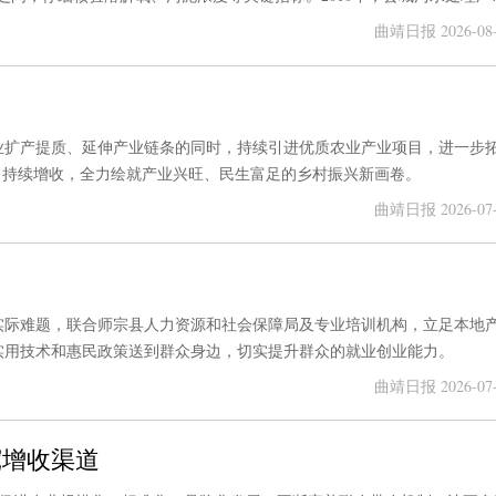
S 工艺。师宗浩博水务有限公司污水处理厂厂长张茂彬说。随着工作专班持
曲靖日报 2026-08-
盛夏里的“施工图”，正加速转化为高质量发展的“实景画”。
业扩产提质、延伸产业链条的同时，持续引进优质农业产业项目，进一步
、持续增收，全力绘就产业兴旺、民生富足的乡村振兴新画卷。
曲靖日报 2026-07-
实际难题，联合师宗县人力资源和社会保障局及专业培训机构，立足本地
实用技术和惠民政策送到群众身边，切实提升群众的就业创业能力。
曲靖日报 2026-07-
宽增收渠道