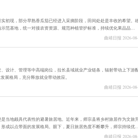
果实初现，部分早熟香瓜茄已经进入采摘阶段，田间处处是丰收的希望。
植示范基地，统一对接农资资源、规范种植管护标准，持续优化果品品
地零散、缺技术、销路难等问题。”统一育苗、统一收购的模式，让农户
曲靖日报 2026-08-
发、设计、管理等中高端岗位，拉长县域就业产业链条，辐射带动上下游
业发展格局，充分释放就业带动效应。
曲靖日报 2026-08-
便是当地颇具代表性的避暑旅居地。近年来，师宗县将乡村旅居作为文旅
，形成以点带面的发展格局。眼下，夏日旅居热度不断攀升，师宗持续优
合发展助力群众增收，让乡村旅居成为带动地方经济发展的特色优势产业
曲靖日报 2026-08-