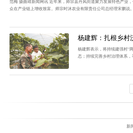
范梅 摄曲靖新闻网讯 近年来，师宗县丹凤街道聚力发展特色产业
众在产业链上增收致富。师宗时沐农业有限责任公司总经理宋鹏说
的“致富果”。依托龙头企业示范引领，当地已辐射带动周边种植香瓜茄
杨建辉：扎根乡村
杨建辉表示，将持续建强村“
态；持续完善乡村治理体系，
新闻