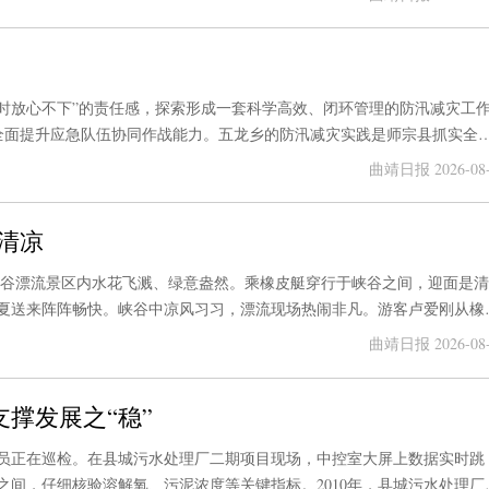
时放心不下”的责任感，探索形成一套科学高效、闭环管理的防汛减灾工
全面提升应急队伍协同作战能力。五龙乡的防汛减灾实践是师宗县抓实全
众生命财产安全。
曲靖日报 2026-08-
清凉
峡谷漂流景区内水花飞溅、绿意盎然。乘橡皮艇穿行于峡谷之间，迎面是
夏送来阵阵畅快。峡谷中凉风习习，漂流现场热闹非凡。游客卢爱刚从橡
意。师宗大峡谷漂流旅游服务有限公司负责人张登锋说，自5月开漂以来
曲靖日报 2026-08-
次，单日最高接待量达500人次，夏日亲水文旅热度持续高涨。
支撑发展之“稳”
员正在巡检。在县城污水处理厂二期项目现场，中控室大屏上数据实时跳
之间，仔细核验溶解氧、污泥浓度等关键指标。2010年，县城污水处理厂