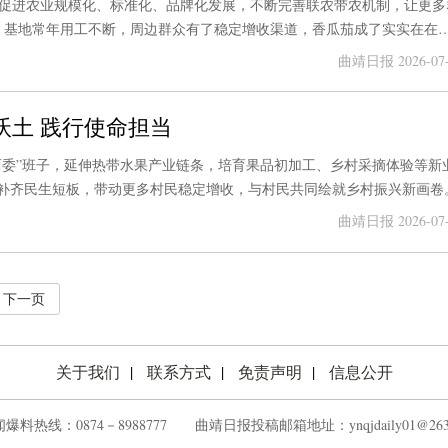
，促进农业规模化、标准化、品牌化发展，不断完善联农带农机制，让更多
。基地常年用工不断，周边群众有了稳定增收渠道，香瓜茄成了实实在在
13000余亩，形成规模化种植效应。
曲靖日报 2026-07-
沃土 践行使命担当
两委”班子，延伸热带水果产业链条，培育果品初加工、乡村采摘体验等新
补齐民生短板，带动更多村民稳定增收，与村民共同绘就乡村振兴新画卷
曲靖日报 2026-07-
下一页
关于我们
联系方式
免责声明
信息公开
爆料热线：0874－8988777 ‌‌ ‌曲靖日报投稿邮箱地址：ynqjdaily01@263.