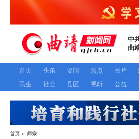
中
曲
首页
头条
要闻
焦点
图片
民生
社会
县区
视听
公益
首页
>
师宗