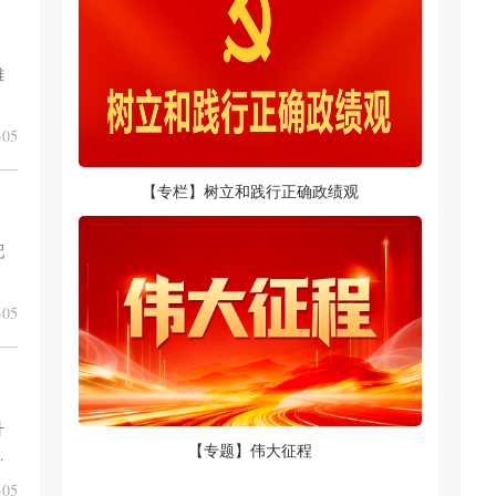
雄
能安
05
【专栏】树立和践行正确政绩观
配
05
升
【专题】伟大征程
化
。
05