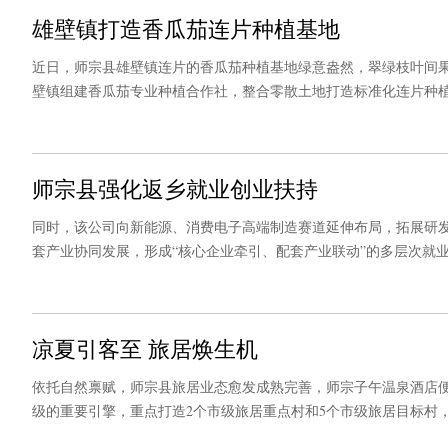
雄壁镇打造香瓜茄连片种植基地
近日，师宗县雄壁镇连片的香瓜茄种植基地绿意盎然，翠绿枝叶间
壁镇组建香瓜茄专业种植合作社，整合零散土地打造标准化连片种
质。“合作社整合土地、劳务、农资、销售等各类资源，解决农户土
心种植。
师宗县强化返乡就业创业扶持
同时，该公司向新能源、消费电子高端制造赛道延伸布局，拓展研
套产业协同发展，形成“核心企业牵引、配套产业联动”的多层次就
凉夏引客至 旅居焕生机
依托自然禀赋，师宗县旅居业态愈发成熟完善，师宗子午温泉酒店
级的重要引擎，重点打造2个市级旅居重点村和5个市级旅居目标村
文旅业态、完善旅居配套，不断激活清凉旅居经济活力，以文旅融