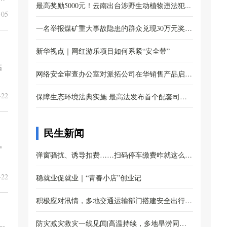
布...
最高奖励5000元！云南出台涉野生动植物违法犯...
续
05
一名举报煤矿重大事故隐患的群众兑现30万元奖
励...
新华视点｜网红游乐项目如何系紧“安全带”
拓
网络安全审查办公室对派拓公司在华销售产品启动
22
网...
保障生态环境法典实施 最高法发布首个配套司法
解...
民生新闻
产
弹窗骚扰、诱导扣费……扫码停车缴费咋就这么
22
难？...
稳就业促就业｜“青春小店”创业记
积极应对汛情，多地交通运输部门搭建安全出行防
线...
防灾减灾救灾一线见闻|高温持续，多地旱涝同防