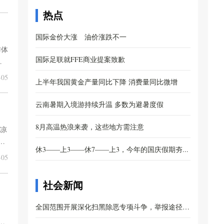
热点
国际金价大涨 油价涨跌不一
作体
国际足联就FFE商业提案致歉
域
05
上半年我国黄金产量同比下降 消费量同比微增
云南暑期入境游持续升温 多数为避暑度假
8月高温热浪来袭，这些地方需注意
清凉
皮
休3——上3——休7——上3，今年的国庆假期夯...
，
05
社会新闻
全国范围开展深化扫黑除恶专项斗争，举报途径公
一