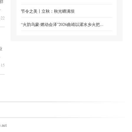
群
保...
节令之美丨立秋：秋光晒满坝
22
“火韵乌蒙·燃动会泽”2026曲靖以濯水乡火把...
业
。
15
net