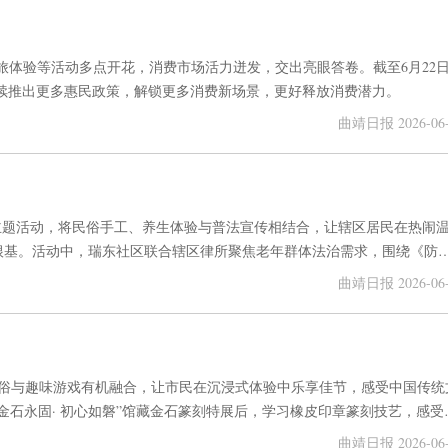
文旅体验等活动多点开花，消费市场活力迸发，交出亮眼答卷。截至6月22
将持续推出更多惠民政策，解锁更多消费新场景，更好释放消费潜力。
曲靖日报 2026-06-
主题活动，将民俗手工、养生体验与普法宣传相结合，让辖区居民在热闹
根基。活动中，瑞东社区联合辖区律所聚焦老年群体法治需求，围绕《防
行普法宣传，引导老年人增强法治意识和自我防范能力，守护好自身财产
曲靖日报 2026-06-
统民俗与趣味游戏有机融合，让市民在沉浸式体验中乐享佳节，感受中国传统
金石永固· 初心如磐”馆藏金石篆刻特展后，学习橡皮印章篆刻技艺，感受
文化和爨文化。
曲靖日报 2026-06-