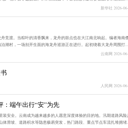
次。
新华社 2026-06-
龙舟竞渡。当粽叶的清香飘来，龙舟的鼓点也在大江南北响起。编者海南
镇泊潮村，一场别开生面的海龙舟巡游正在进行。起初绕着大龙舟周围打
乐的海洋。这句挂在训练馆墙上的标语，成为聊城大学龙舟队的信条。
云南网 2026-06-
支书
人民网 2026-06-
评：端午出行“安”为先
里装安全。云南成为越来越多的人愿意深度体验的目的地。汛期道路风险
山体滑坡、道路积水等隐患极易突发，热门路段、重点节点车流扎堆拥堵