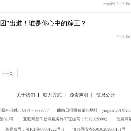
箱yncywp ＠163.com ，稿费从优。
云南网 2026-06-
天团”出道！谁是你心中的粽王？
2026-06
下一页
关于我们
联系方式
免责声明
信息公开
爆料热线：0874－8988777 ‌‌ ‌曲靖日报投稿邮箱地址：ynqjdaily01@263.
020号
‌ ‌‌ ‌
互联网新闻信息服务许可证编号：53120250002
‌ ‌‌ ‌
信息网络
备案编号：
滇ICP备09001222号-1
‌ ‌‌ ‌
滇公网安备53030202000131号