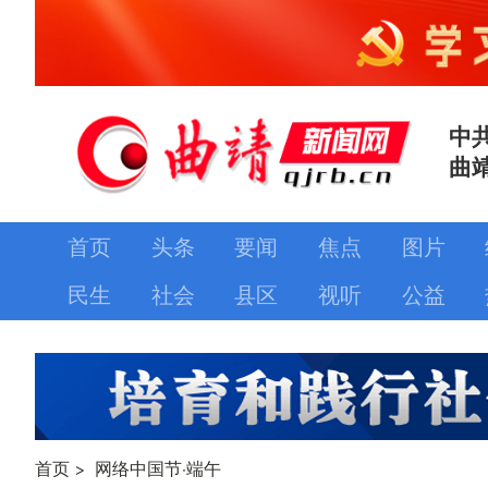
中
曲
首页
头条
要闻
焦点
图片
民生
社会
县区
视听
公益
首页
>
网络中国节·端午