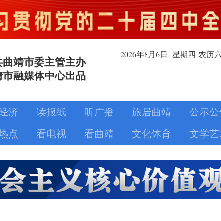
2026年8月
6日
星期四
农历
共曲靖市委主管主办
靖市融媒体中心出品
经济
读报纸
听广播
旅居曲靖
公示公
热点
看电视
看曲靖
文化体育
文学艺