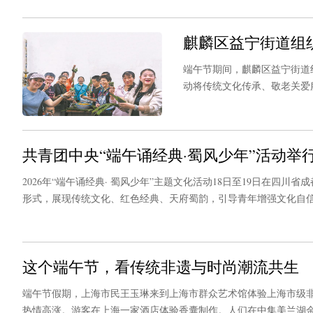
麒麟区益宁街道组
端午节期间，麒麟区益宁街道
动将传统文化传承、敬老关爱
化，又增进了邻里之间的情谊
业群体端午节活动，让奔波忙
共青团中央“端午诵经典·蜀风少年”活动举
2026年“端午诵经典· 蜀风少年”主题文化活动18日至19日在
形式，展现传统文化、红色经典、天府蜀韵，引导青年增强文化自信
义精神力量。据了解，活动由共青团中央宣传部、四川省文明办、四
动。
这个端午节，看传统非遗与时尚潮流共生
端午节假期，上海市民王玉琳来到上海市群众艺术馆体验上海市级
热情高涨。游客在上海一家酒店体验香囊制作。人们在中集美兰湖金