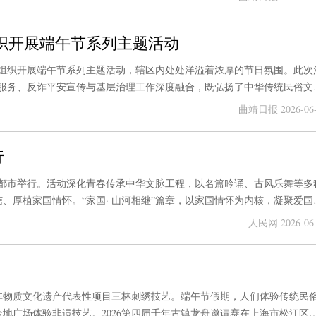
织开展端午节系列主题活动
组织开展端午节系列主题活动，辖区内处处洋溢着浓厚的节日氛围。此次
服务、反诈平安宣传与基层治理工作深度融合，既弘扬了中华传统民俗文
。图为益宁街道花柯社区联合曲靖市麒麟区聚力社会工作服务中心开展新
曲靖日报 2026-06-
碌的新业态劳动者在浓厚的节日氛围中感受城市温度。 赵洋洋 摄
行
四川省成都市举行。活动深化青春传承中华文脉工程，以名篇吟诵、古风乐舞等多
、厚植家国情怀。“家国· 山河相继”篇章，以家国情怀为内核，凝聚爱国
川省委网信办、共青团四川省委等联合主办，1000余万网民参与网上互
人民网 2026-06-
非物质文化遗产代表性项目三林刺绣技艺。端午节假期，人们体验传统民
地广场体验非遗技艺。2026第四届千年古镇龙舟邀请赛在上海市松江区