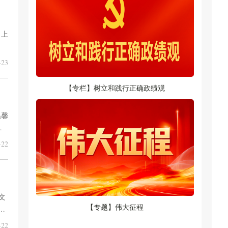
日上
23
【专栏】树立和践行正确政绩观
温馨
范
安
22
文
【专题】伟大征程
爨
22