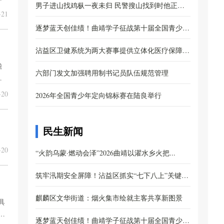
男子进山找鸡枞一夜未归 民警搜山找到时他正忙
21
着...
逐梦蓝天创佳绩！曲靖学子征战第十届全国青少年
无...
沾益区卫健系统为两大赛事提供立体化医疗保障服
儋
务...
六部门发文加强聘用制书记员队伍规范管理
转
20
2026年全国青少年定向锦标赛在陆良举行
民生新闻
20
“火韵乌蒙·燃动会泽”2026曲靖以濯水乡火把...
筑牢汛期安全屏障！沾益区抓实“七下八上”关键
期...
麒麟区文华街道：烟火集市绘就主客共享新图景
具
问
逐梦蓝天创佳绩！曲靖学子征战第十届全国青少年