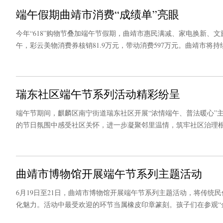
端午假期曲靖市消费“成绩单”亮眼
今年“618”购物节叠加端午节假期，曲靖市惠民满减、家电换新、
午，彩云美物消费券核销81.9万元，带动消费597万元。曲靖市
瑞东社区端午节系列活动精彩纷呈
端午节期间，麒麟区南宁街道瑞东社区开展“浓情端午、普法暖心”
的节日氛围中感受社区关怀，进一步凝聚邻里温情，筑牢社区治理
和处置非法集资条例》，结合辖区真实案例，用通俗易懂的语言进
全。
曲靖市博物馆开展端午节系列主题活动
6月19日至21日，曲靖市博物馆开展端午节系列主题活动，将传
化魅力。活动中最受欢迎的环节当属橡皮印章篆刻。孩子们在参观“
文化的厚重底蕴。这种沉浸式的体验能让孩子更加深刻地了解红色