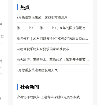
热点
8月高温热浪来袭，这些地方需注意
活
休3——上3——休7——上3，今年的国庆假期夯...
就
22
新闻分析｜AI对网络安全的“双刃剑”效应日益凸...
自动驾驶系统安全要求国家标准发布
雨天出行、车辆涉水、草原旅游：汛期安全细节别
种
主
忽...
8月需重点关注哪些极端天气
21
社会新闻
沪滇协作助振兴 上电青年深耕绿电兴农实践
俗
泗