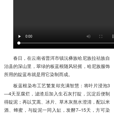
春日，在云南省普洱市镇沅彝族哈尼族拉祜族自
治县的深山里，翠绿的板蓝根随风轻摇，哈尼族服饰
所用的靛蓝布就是用它染制而成。
板蓝根染布工艺繁复却充满智慧：将叶片浸泡3
—4天至腐烂，滤渣后加入生石灰打靛，沉淀后便制
得靛泥；再以艾蒿、冰片、草木灰熬水澄清，配以米
酒、蜂蜜，与靛泥一同入缸，发酵7–15天，方可染