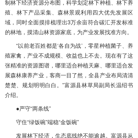
制林下经济资源分布图，科学划定林下种植、林下养
殖、林下产品采集、森林景观利用四大优先发展区
域，同时全面摸排梳理出3万余亩符合碳汇开发标准
的林地，摸清山林资源家底，为产业发展找准方向。
“以前老百姓都是‘各自为战’，零星种植菌子、养
殖家禽，产业不成规模、收益也上不去。现在有了这
张精准的资源图谱，哪里适合种植天麻、哪里适合发
展森林康养产业，客商一目了然，全县产业布局清清
楚楚、规划明明白白。”富源县林草局副局长温绍书
介绍。
●严守“两条线”
守住“绿饭碗”端稳“金饭碗”
发展林下经济，生态底线绝不能逾越。富源县从