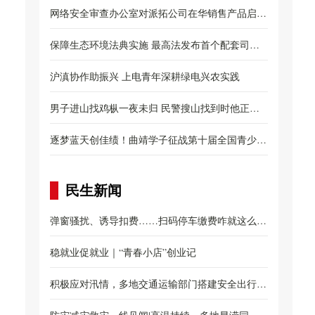
网络安全审查办公室对派拓公司在华销售产品启动
网...
保障生态环境法典实施 最高法发布首个配套司法
解...
沪滇协作助振兴 上电青年深耕绿电兴农实践
男子进山找鸡枞一夜未归 民警搜山找到时他正忙
着...
逐梦蓝天创佳绩！曲靖学子征战第十届全国青少年
无...
民生新闻
弹窗骚扰、诱导扣费……扫码停车缴费咋就这么
难？...
稳就业促就业｜“青春小店”创业记
积极应对汛情，多地交通运输部门搭建安全出行防