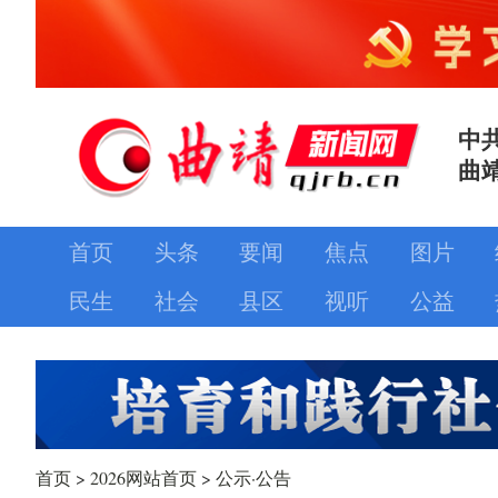
中
曲
首页
头条
要闻
焦点
图片
民生
社会
县区
视听
公益
首页
>
2026网站首页
>
公示·公告