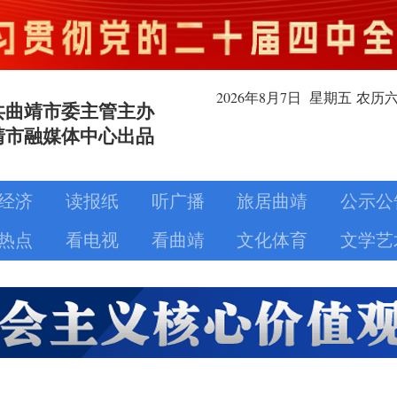
2026年8月
7日
星期五
农历
共曲靖市委主管主办
靖市融媒体中心出品
经济
读报纸
听广播
旅居曲靖
公示公
热点
看电视
看曲靖
文化体育
文学艺