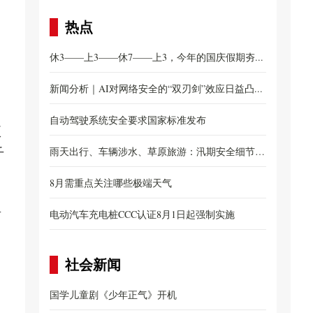
热点
休3——上3——休7——上3，今年的国庆假期夯...
新闻分析｜AI对网络安全的“双刃剑”效应日益凸...
自动驾驶系统安全要求国家标准发布
项
千
雨天出行、车辆涉水、草原旅游：汛期安全细节别
忽...
8月需重点关注哪些极端天气
县
电动汽车充电桩CCC认证8月1日起强制实施
社会新闻
国学儿童剧《少年正气》开机