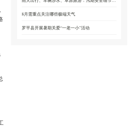
雨天出行、车辆涉水、草原旅游：汛期安全细节别
、
忽...
8月需重点关注哪些极端天气
路
罗平县开展暑期关爱“一老一小”活动
混
总
工