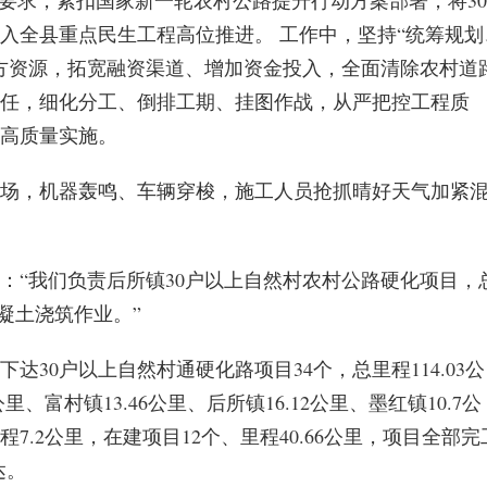
设要求，紧扣国家新一轮农村公路提升行动方案部署，将30
入全县重点民生工程高位推进。 工作中，坚持“统筹规划
方资源，拓宽融资渠道、增加资金投入，全面清除农村道
任，细化分工、倒排工期、挂图作战，从严把控工程质
高质量实施。
场，机器轰鸣、车辆穿梭，施工人员抢抓晴好天气加紧
：“我们负责后所镇30户以上自然村农村公路硬化项目，
凝土浇筑作业。”
达30户以上自然村通硬化路项目34个，总里程114.03公
、富村镇13.46公里、后所镇16.12公里、墨红镇10.7公
程7.2公里，在建项目12个、里程40.66公里，项目全部完
达。