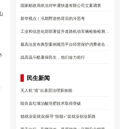
，
国家邮政局依法对申通快递有限公司立案调查
山
新华视点｜汛期野游热背后的冷思考
工业和信息化部部署提升道路机动车辆检验检测质
量...
最高法发布典型案例规范平台经营保护消费者合法
，
5
权...
战高温斗酷暑保民生，他们奋力前行
民生新闻
任
无人机“巡”出基层治理新效能
不
陆良县红壤治酸培肥技术取得突破
稳就业促就业|探寻“技能+”促就业创业新路