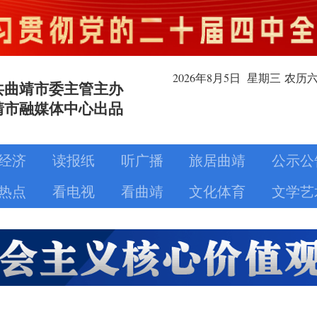
2026年8月
5日
星期三
农历
共曲靖市委主管主办
靖市融媒体中心出品
经济
读报纸
听广播
旅居曲靖
公示公
热点
看电视
看曲靖
文化体育
文学艺