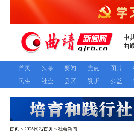
中
曲
首页
头条
要闻
焦点
图片
民生
社会
县区
视听
公益
首页
>
2026网站首页
>
社会新闻