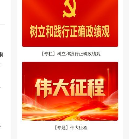
雨
【专栏】树立和践行正确政绩观
枝
厂
化
【专题】伟大征程