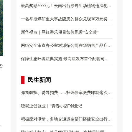
布...
最高奖励5000元！云南出台涉野生动植物违法犯...
一名举报煤矿重大事故隐患的群众兑现30万元奖
励...
新华视点｜网红游乐项目如何系紧“安全带”
网络安全审查办公室对派拓公司在华销售产品启动
网...
保障生态环境法典实施 最高法发布首个配套司法
华
解...
民生新闻
弹窗骚扰、诱导扣费……扫码停车缴费咋就这么
难？...
稳就业促就业｜“青春小店”创业记
积极应对汛情，多地交通运输部门搭建安全出行防
生