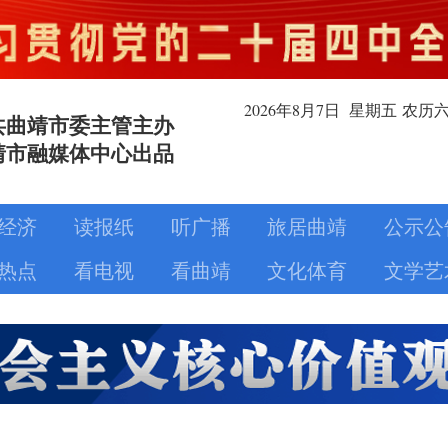
2026年8月
7日
星期五
农历
共曲靖市委主管主办
靖市融媒体中心出品
经济
读报纸
听广播
旅居曲靖
公示公
热点
看电视
看曲靖
文化体育
文学艺