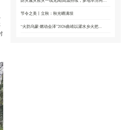
线...
防灾减灾救灾一线见闻|高温持续，多地旱涝同防
保...
节令之美丨立秋：秋光晒满坝
负
林
“火韵乌蒙·燃动会泽”2026曲靖以濯水乡火把...
村