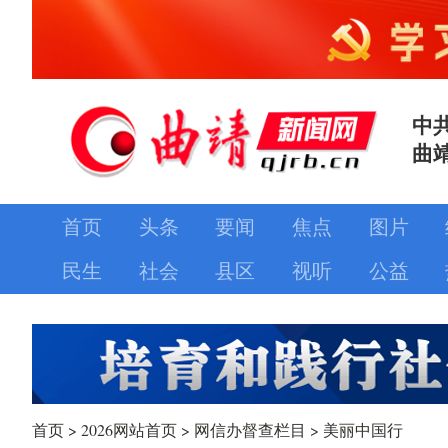
中
曲
首页
头条
要闻
焦点
图片
民生
社会
县区
视听
公益
首页
>
2026网站首页
>
网信办督查栏目
>
美丽中国行