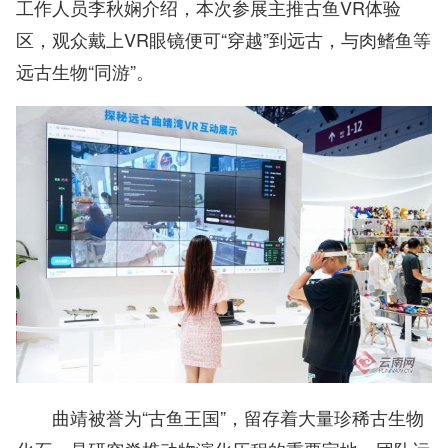
工作人员李秋娴介绍，本次参展主推古鱼VR体验
区，观众戴上VR眼镜便可“穿越”到远古，与肉鳍鱼等
远古生物“同游”。
曲靖被誉为“古鱼王国”，留存着大量珍稀古生物