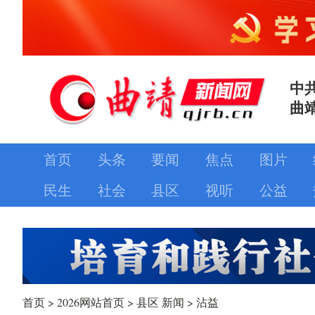
中
曲
首页
头条
要闻
焦点
图片
民生
社会
县区
视听
公益
首页
>
2026网站首页
>
县区 新闻
>
沾益