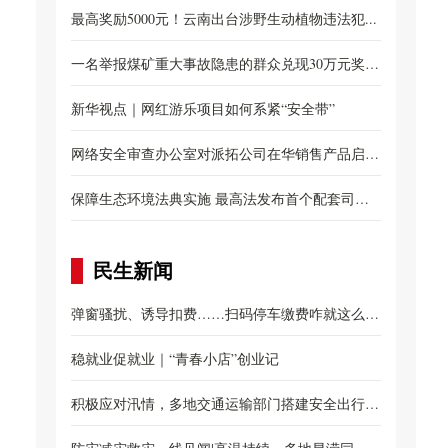
布...
最高奖励5000元！云南出台涉野生动植物违法犯...
一名举报煤矿重大事故隐患的群众兑现30万元奖
励...
新华视点｜网红游乐项目如何系紧“安全带”
网络安全审查办公室对派拓公司在华销售产品启动
网...
保障生态环境法典实施 最高法发布首个配套司法
解...
民生新闻
弹窗骚扰、诱导扣费……扫码停车缴费咋就这么
难？...
稳就业促就业｜“青春小店”创业记
积极应对汛情，多地交通运输部门搭建安全出行防