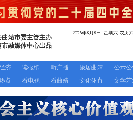
2026年8月
8日
星期六
农历
共曲靖市委主管主办
靖市融媒体中心出品
经济
读报纸
听广播
旅居曲靖
公示公
热点
看电视
看曲靖
文化体育
文学艺