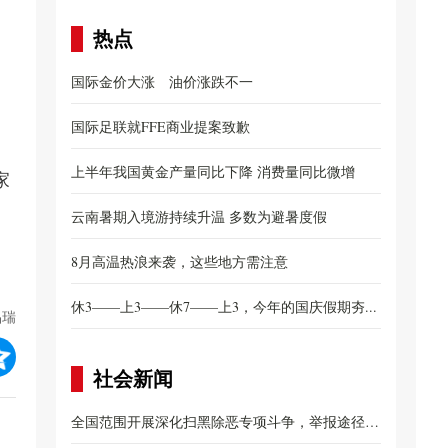
热点
，
国际金价大涨 油价涨跌不一
国际足联就FFE商业提案致歉
上半年我国黄金产量同比下降 消费量同比微增
家
云南暑期入境游持续升温 多数为避暑度假
8月高温热浪来袭，这些地方需注意
休3——上3——休7——上3，今年的国庆假期夯...
品瑞
社会新闻
全国范围开展深化扫黑除恶专项斗争，举报途径公