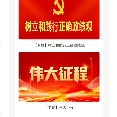
看
【专栏】树立和践行正确政绩观
、
业
【专题】伟大征程
化