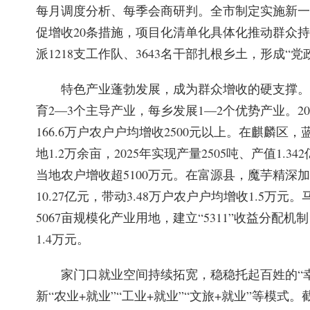
每月调度分析、每季会商研判。全市制定实施新一
促增收20条措施，项目化清单化具体化推动群众
派1218支工作队、3643名干部扎根乡土，形成
特色产业蓬勃发展，成为群众增收的硬支撑。
育2—3个主导产业，每乡发展1—2个优势产业。20
166.6万户农户户均增收2500元以上。在麒麟
地1.2万余亩，2025年实现产量2505吨、产值1
当地农户增收超5100万元。在富源县，魔芋精深加
10.27亿元，带动3.48万户农户户均增收1.5
5067亩规模化产业用地，建立“5311”收益分配
1.4万元。
家门口就业空间持续拓宽，稳稳托起百姓的“幸
新“农业+就业”“工业+就业”“文旅+就业”等模式