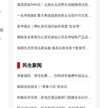
布...
最高奖励5000元！云南出台涉野生动植物违法犯...
，
一名举报煤矿重大事故隐患的群众兑现30万元奖
励...
新华视点｜网红游乐项目如何系紧“安全带”
动
，
网络安全审查办公室对派拓公司在华销售产品启动
网...
保障生态环境法典实施 最高法发布首个配套司法
解...
民生新闻
弹窗骚扰、诱导扣费……扫码停车缴费咋就这么
。
难？...
稳就业促就业｜“青春小店”创业记
积极应对汛情，多地交通运输部门搭建安全出行防
罗