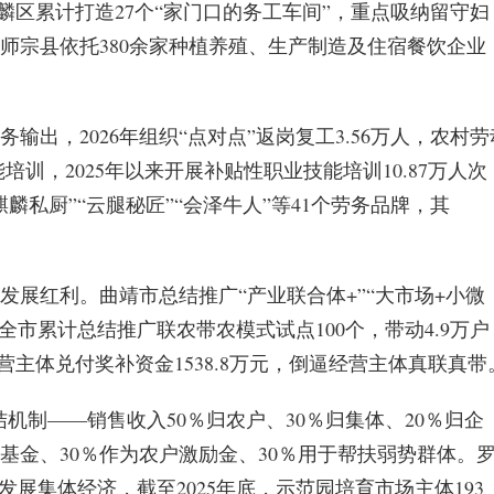
麒麟区累计打造27个“家门口的务工车间”，重点吸纳留守妇
。师宗县依托380余家种植养殖、生产制造及住宿餐饮企业
出，2026年组织“点对点”返岗复工3.56万人，农村劳
培训，2025年以来开展补贴性职业技能培训10.87万人次
麒麟私厨”“云腿秘匠”“会泽牛人”等41个劳务品牌，其
展红利。曲靖市总结推广“产业联合体+”“大市场+小微
月，全市累计总结推广联农带农模式试点100个，带动4.9万户
个经营主体兑付奖补资金1538.8万元，倒逼经营主体真联真带
结机制——销售收入50％归农户、30％归集体、20％归企
基金、30％作为农户激励金、30％用于帮扶弱势群体。
展集体经济，截至2025年底，示范园培育市场主体193