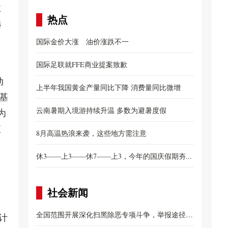
业
热点
选
国际金价大涨 油价涨跌不一
国际足联就FFE商业提案致歉
动
上半年我国黄金产量同比下降 消费量同比微增
植基
云南暑期入境游持续升温 多数为避暑度假
为
值
8月高温热浪来袭，这些地方需注意
休3——上3——休7——上3，今年的国庆假期夯...
社会新闻
全国范围开展深化扫黑除恶专项斗争，举报途径公
计