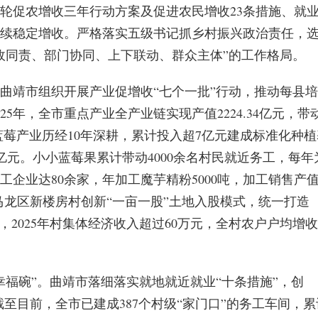
轮促农增收三年行动方案及促进农民增收23条措施、就
持续稳定增收。严格落实五级书记抓乡村振兴政治责任，
“党政同责、部门协同、上下联动、群众主体”的工作格局。
曲靖市组织开展产业促增收“七个一批”行动，推动每县培
25年，全市重点产业全产业链实现产值2224.34亿元，带
区，蓝莓产业历经10年深耕，累计投入超7亿元建成标准化种
.342亿元。小小蓝莓果累计带动4000余名村民就近务工，每年
工企业达80余家，年加工魔芋精粉5000吨，加工销售产
万元。马龙区新楼房村创新“一亩一股”土地入股模式，统一打造
机制，2025年村集体经济收入超过60万元，全村农户户均增收
福碗”。曲靖市落细落实就地就近就业“十条措施”，创
。截至目前，全市已建成387个村级“家门口”的务工车间，累