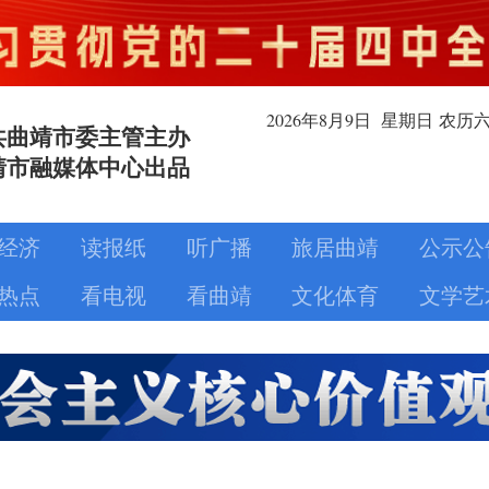
2026年8月
9日
星期日
农历
共曲靖市委主管主办
靖市融媒体中心出品
经济
读报纸
听广播
旅居曲靖
公示公
热点
看电视
看曲靖
文化体育
文学艺