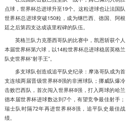
点球，世界杯总进球升至19个。这粒进球也让法国队
世界杯总进球突破150粒，成为继巴西、德国、阿根
廷之后第四支达成该里程碑的队伍。
英格兰队力克墨西哥队的比赛中，凯恩斩获个人
本届世界杯第六球，以14粒世界杯总进球稳居英格兰
队史世界杯“射手王”。
多支球队创造或追平队史纪录：摩洛哥队成为首
支连续两届晋级世界杯8强的非洲球队；挪威队爆冷
击败巴西队，首次闯入世界杯8强，打入两球的哈兰
德本届世界杯进球数达到7个，有望竞争最佳射手；
瑞士队时隔72年再进世界杯8强，追平队史最佳战
绩。