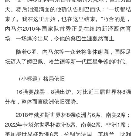
天。赛后泪流满面的他确认告别巴西队：“一切都结
束了。我在这里开始，也在这里结束。”巧合的是，
内马尔2010年国家队首秀正是在纽约新泽西体育
场。一场爆冷出局，令他的桑巴生涯戛然而止。
随着C罗、内马尔等一众老将集体谢幕，国际足
坛迈入了姆巴佩、哈兰德等新一代巨星争锋的时代。
（小标题）格局依旧
16强赛战罢，8强出炉。对比近三届世界杯8强
分布，整体而言欧洲依旧强势。
2018年俄罗斯世界杯8强欧洲占6席、南美2席；
2022年卡塔尔世界杯欧洲5席、南美2席、非洲1席；
美加墨世界杯欧洲6席，分别为法国、英格兰、比利