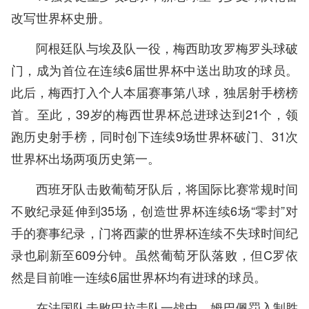
改写世界杯史册。
阿根廷队与埃及队一役，梅西助攻罗梅罗头球破
门，成为首位在连续6届世界杯中送出助攻的球员。
此后，梅西打入个人本届赛事第八球，独居射手榜榜
首。至此，39岁的梅西世界杯总进球达到21个，领
跑历史射手榜，同时创下连续9场世界杯破门、31次
世界杯出场两项历史第一。
西班牙队击败葡萄牙队后，将国际比赛常规时间
不败纪录延伸到35场，创造世界杯连续6场“零封”对
手的赛事纪录，门将西蒙的世界杯连续不失球时间纪
录也刷新至609分钟。虽然葡萄牙队落败，但C罗依
然是目前唯一连续6届世界杯均有进球的球员。
在法国队击败巴拉圭队一战中，姆巴佩罚入制胜