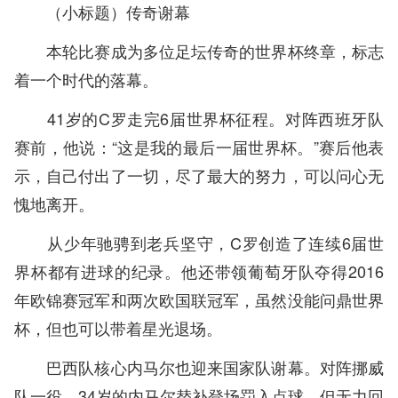
（小标题）传奇谢幕
本轮比赛成为多位足坛传奇的世界杯终章，标志
着一个时代的落幕。
41岁的C罗走完6届世界杯征程。对阵西班牙队
赛前，他说：“这是我的最后一届世界杯。”赛后他表
示，自己付出了一切，尽了最大的努力，可以问心无
愧地离开。
从少年驰骋到老兵坚守，C罗创造了连续6届世
界杯都有进球的纪录。他还带领葡萄牙队夺得2016
年欧锦赛冠军和两次欧国联冠军，虽然没能问鼎世界
杯，但也可以带着星光退场。
巴西队核心内马尔也迎来国家队谢幕。对阵挪威
队一役，34岁的内马尔替补登场罚入点球，但无力回