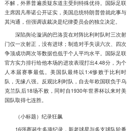
不解，外界普遍质疑东道主受到特殊优待。国际足联
主席因凡蒂诺公开证实，美国总统特朗普曾就此事与
其沟通，但强调该裁决是纪律委员会的独立决定。
深陷舆论漩涡的巴洛贡在对阵比利时队时三次射
门仅一次射正，没有进球；制造对手失误六次、四次
争顶成功两次等数据也低于个人平均水平。国际足联
官方实力排行给他本场的进攻表现打出4.48分，为个
人本届赛事最低。美国队最终以1:4惨败于比利时
队，无缘八强。反观比利时队，自去年欧国联负于乌
克兰队后18场不败，同时自1930年世界杯以来对美
国队取得七连胜。
（小标题）纪录狂飙
16强赛诞生多项纪录，新老球星与多支球队轮番