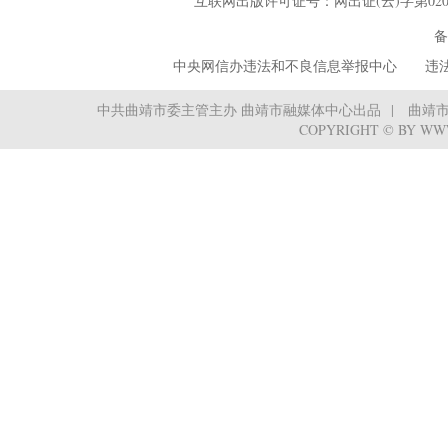
互联网出版许可证号：网出证(云)字第02
备
中央网信办违法和不良信息举报中心
‌ ‌‌ 
中共曲靖市委主管主办 曲靖市融媒体中心出品
曲靖
COPYRIGHT © BY WW