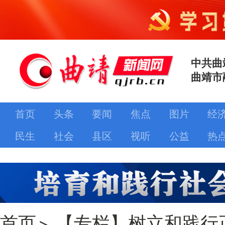
中共曲
曲靖市
首页
头条
要闻
焦点
图片
经
民生
社会
县区
视听
公益
热
首页
>
【专栏】树立和践行