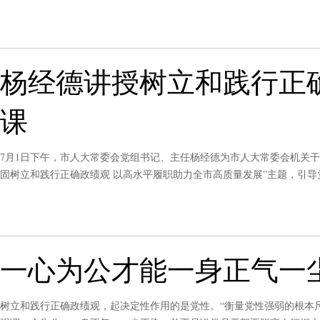
习近平同志还用“地瓜理论”阐释“跳出浙江发展浙江、立足全国发展浙江
系。
杨经德讲授树立和践行正
课
7月1日下午，市人大常委会党组书记、主任杨经德为市人大常委会机关
固树立和践行正确政绩观 以高水平履职助力全市高质量发展”主题，引
职助力全市高质量发展。王明琼、杨庆东、谭力华、缪应虎、李金熙、尹
一心为公才能一身正气一
树立和践行正确政绩观，起决定性作用的是党性。“衡量党性强弱的根本