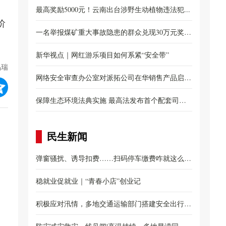
布...
最高奖励5000元！云南出台涉野生动植物违法犯...
阶
一名举报煤矿重大事故隐患的群众兑现30万元奖
励...
新华视点｜网红游乐项目如何系紧“安全带”
品瑞
网络安全审查办公室对派拓公司在华销售产品启动
网...
保障生态环境法典实施 最高法发布首个配套司法
解...
民生新闻
弹窗骚扰、诱导扣费……扫码停车缴费咋就这么
难？...
稳就业促就业｜“青春小店”创业记
积极应对汛情，多地交通运输部门搭建安全出行防