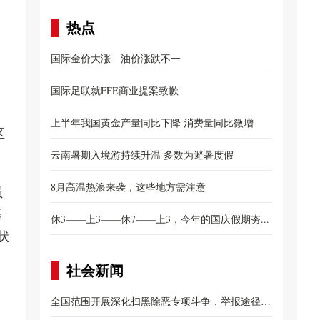
热点
国际金价大涨 油价涨跌不一
国际足联就FFE商业提案致歉
上半年我国黄金产量同比下降 消费量同比微增
区
云南暑期入境游持续升温 多数为避暑度假
8月高温热浪来袭，这些地方需注意
员
基
休3——上3——休7——上3，今年的国庆假期夯...
状
社会新闻
、
全国范围开展深化扫黑除恶专项斗争，举报途径公