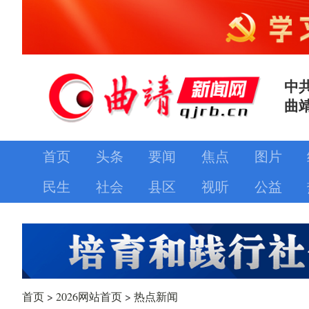
中
曲
首页
头条
要闻
焦点
图片
民生
社会
县区
视听
公益
首页
>
2026网站首页
>
热点新闻